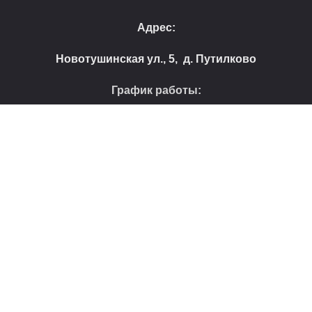
Адрес:
Новотушинская ул., 5, д. Путилково
График работы:
ПН-ВС с 11:00-23:00
© 2026
Пиццерия "Пепперони"
. Все права защищены
Website Development company
Пицца с креветками
450
₽
–
860
₽
Выберите размеры
Меню
Мой аккаунт