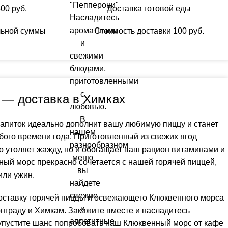
00 руб.
Доставка готовой еды
льной суммы
Стоимость доставки 100 руб.
 — доставка в Химках
напиток идеально дополнит вашу любимую пиццу и станет
ого времени года. Приготовленный из свежих ягод
о утоляет жажду, но и обогащает ваш рацион витаминами и
ный морс прекрасно сочетается с нашей горячей пиццей,
или ужин.
ставку горячей пиццы и освежающего Клюквенного морса
нграду и Химкам. Закажите вместе и насладитесь
упустите шанс попробовать наш Клюквенный морс от кафе