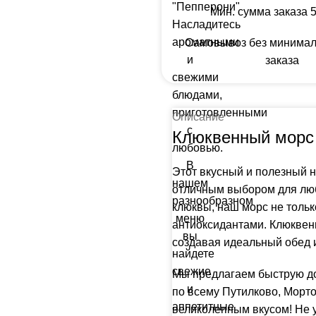
Мин. сумма заказа 5
Самовывоз без минима
заказа
Описание
Клюквенный морс
Этот вкусный и полезный 
отличным выбором для люб
клюквы, наш морс не тольк
антиоксидантами. Клюквен
создавая идеальный обед 
Мы предлагаем быструю до
по всему Путилково, Морто
великолепным вкусом! Не 