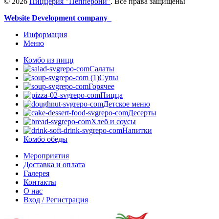
© 2026
Пиццерия "Пепперони"
. Все права защищены
Website Development company
Информация
Меню
Комбо из пицц
Салаты
Супы
Горячее
Пицца
Детское меню
Десерты
Хлеб и соусы
Напитки
Комбо обеды
Мероприятия
Доставка и оплата
Галерея
Контакты
О нас
Вход / Регистрация