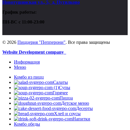
Новотушинская ул., 5, д. Путилково
График работы:
ПН-ВС с 11:00-23:00
© 2026
Пиццерия "Пепперони"
. Все права защищены
Website Development company
Информация
Меню
Комбо из пицц
Салаты
Супы
Горячее
Пицца
Детское меню
Десерты
Хлеб и соусы
Напитки
Комбо обеды