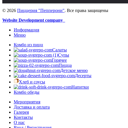
© 2026
Пиццерия "Пепперони"
. Все права защищены
Website Development company
Информация
Меню
Комбо из пицц
Салаты
Супы
Горячее
Пицца
Детское меню
Десерты
Хлеб и соусы
Напитки
Комбо обеды
Мероприятия
Доставка и оплата
Галерея
Контакты
О нас
Вход / Регистрация