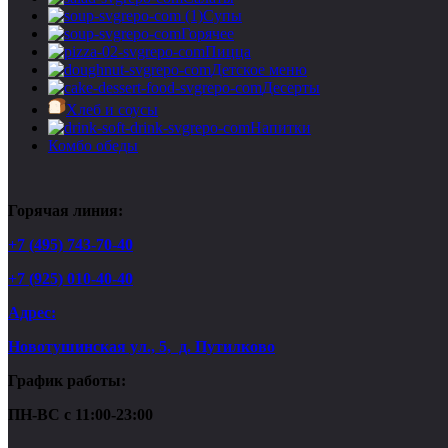
Супы
Горячее
Пицца
Детское меню
Десерты
Хлеб и соусы
Напитки
Комбо обеды
Горячая линия:
+7 (495) 743-70-40
+7 (925) 010-40-40
Адрес:
Новотушинская ул., 5, д. Путилково
График работы:
ПН-ВС с 11:00-23:00